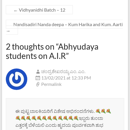
←
Vidhyanidhi Batch – 12
Nandisadiri Nanda deepa – Kum Harika and Kum. Aarti
→
2 thoughts on “
Abhyudaya
students on A.I.R
”
ಚಂದ್ರಶೇಖರಯ್ಯ ಎಂ. ಎಂ.
13/02/2021 at 12:33 PM
Permalink
ಈ ಪುಟ್ಟ ಬಾಲಕಿಯರಿಗೆ ವಿಶೇಷ ಅಭಿನಂದನೆಗಳು.
ಇಬ್ಬರು ತುಂಬಾ
ಎತ್ತರಕ್ಕೆ ಬೆಳೆಯಲಿ ಎಂದು ಹೃದಯ ಪೂರ್ವಕವಾಗಿ ಶುಭ