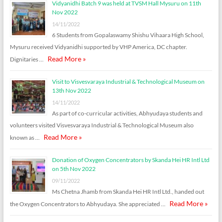
Vidyanidhi Batch 9 was held at TVSM Hall Mysuru on 11th
Nov 2022
14/11/2022
6 Students from Gopalaswamy Shishu Vihaara High School,
Mysuru received Vidyanidhi supported by VHP America, DC chapter.
Read More »
Dignitaries …
Visit to Visvesvaraya Industrial & Technological Museum on
13th Nov 2022
14/11/2022
As part of co-curricular activities, Abhyudaya students and
volunteers visited Visvesvaraya Industrial & Technological Museum also
Read More »
known as …
Donation of Oxygen Concentrators by Skanda Hei HR Intl Ltd
on 5th Nov 2022
09/11/2022
Ms Chetna Jhamb from Skanda Hei HR Intl Ltd., handed out
Read More »
the Oxygen Concentrators to Abhyudaya. She appreciated …