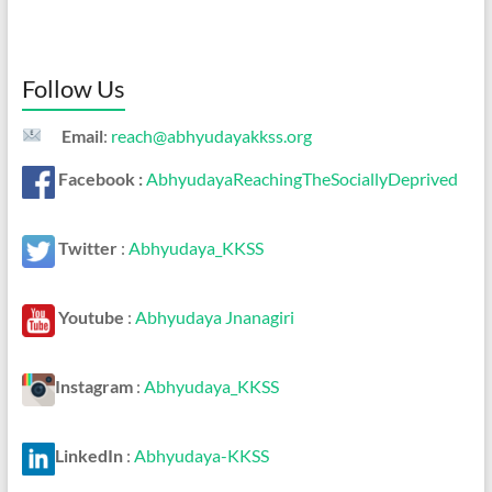
Follow Us
Email
:
reach@abhyudayakkss.org
Facebook :
AbhyudayaReachingTheSociallyDeprived
Twitter
:
Abhyudaya_KKSS
Youtube
:
Abhyudaya Jnanagiri
Instagram
:
Abhyudaya_KKSS
LinkedIn
:
Abhyudaya-KKSS