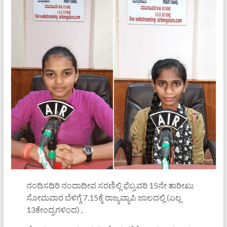
ನಂದಿಸದಿರಿ ನಂದಾದೀಪ ಸರಣಿಲ್ಲಿ ಫೆಬ್ರವರಿ 15ನೇ ತಾರೀಖು
ಸೋಮವಾರ ಬೆಳಿಗ್ಗೆ 7.15ಕ್ಕೆ ರಾಜ್ಯವ್ಯಾಪಿ ಜಾಲದಲ್ಲಿ (ಎಲ್ಲ
13ಕೇಂದ್ರಗಳಿಂದ) ,