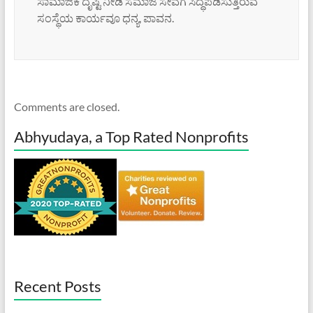
ಸಾಮಾಜಿಕ ದೃಷ್ಟಿ ನೀಡಿ ಸಮಾಜ ಸೇವೆಗೆ ಸಿದ್ಧಪಡಿಸುತ್ತಿರುವ
ಸಂಸ್ಥೆಯ ಕಾರ್ಯವೂ ಧನ್ಯ, ಪಾವನ.
Comments are closed.
Abhyudaya, a Top Rated Nonprofits
Recent Posts