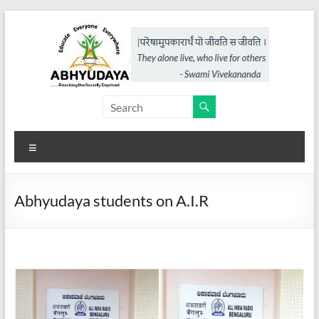
Skip
to
content
Abhyudaya,
a
Menu
project
of
Abhyudaya students on A.I.R
KKSS
Reaching
the
Socially
Deprived